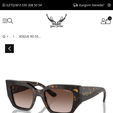
İLETİŞİM 0 530 308 50 54
Kargom Nerede?
0
VOGUE VO 5583-S W65613 51