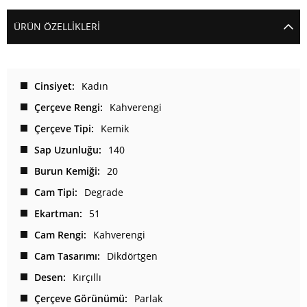
ÜRÜN ÖZELLIKLERI
Cinsiyet
Kadın
Çerçeve Rengi
Kahverengi
Çerçeve Tipi
Kemik
Sap Uzunluğu
140
Burun Kemiği
20
Cam Tipi
Degrade
Ekartman
51
Cam Rengi
Kahverengi
Cam Tasarımı
Dikdörtgen
Desen
Kırçıllı
Çerçeve Görünümü
Parlak