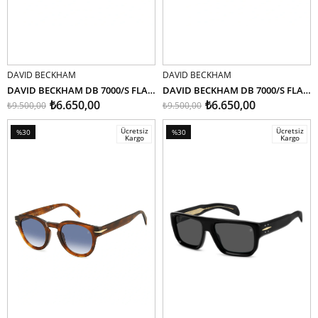
DAVID BECKHAM
DAVID BECKHAM
SEPETE EKLE
SEPETE EKLE
DAVID BECKHAM DB 7000/S FLAT WR708 54
DAVID BECKHAM DB 7000/S FLAT 7C5IR 54
₺6.650,00
₺6.650,00
₺9.500,00
₺9.500,00
Ücretsiz
Ücretsiz
%30
%30
Kargo
Kargo
İndirim
İndirim
%30İndirim
%30İndirim