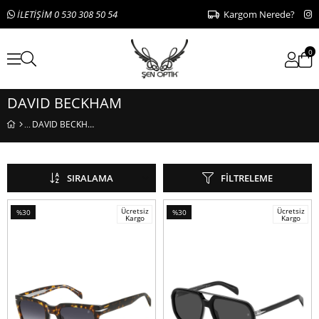
İLETİŞİM 0 530 308 50 54
Kargom Nerede?
0
DAVID BECKHAM
DAVID BECKHAM
SIRALAMA
FILTRELEME
Ücretsiz
Ücretsiz
%30
%30
Kargo
Kargo
İndirim
İndirim
%30İndirim
%30İndirim