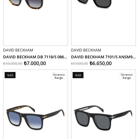
DAVID BECKHAM
DAVID BECKHAM
SEPETE EKLE
SEPETE EKLE
DAVID BECKHAM DB 7118/S 0869O 52
DAVID BECKHAM 7101/S ANSM9 57
₺7.000,00
₺6.650,00
₺10.000,00
₺9.500,00
Ücretsiz
Ücretsiz
%30
%30
Kargo
Kargo
İndirim
İndirim
%30İndirim
%30İndirim