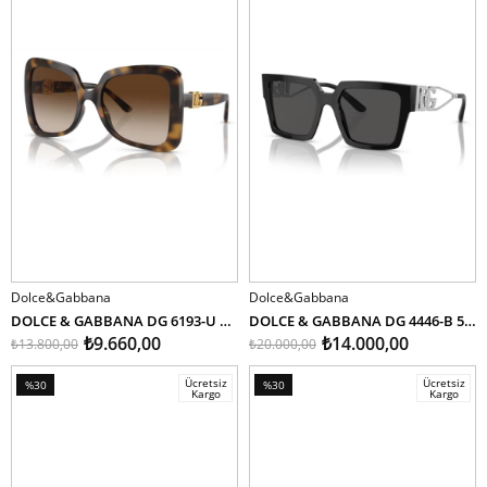
%30İndirim
%30İndirim
Dolce&Gabbana
Dolce&Gabbana
SEPETE EKLE
SEPETE EKLE
DOLCE & GABBANA DG 6193-U 502/13 56
DOLCE & GABBANA DG 4446-B 501/87 53
₺9.660,00
₺14.000,00
₺13.800,00
₺20.000,00
Ücretsiz
Ücretsiz
%30
%30
Kargo
Kargo
İndirim
İndirim
%30İndirim
%30İndirim