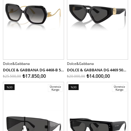
Dolce&Gabbana
Dolce&Gabbana
SEPETE EKLE
SEPETE EKLE
DOLCE & GABBANA DG 4468-B 501/8G 58
DOLCE & GABBANA DG 4469 501/87 59
₺17.850,00
₺14.000,00
₺25.500,00
₺20.000,00
Ücretsiz
Ücretsiz
%30
%30
Kargo
Kargo
İndirim
İndirim
%30İndirim
%30İndirim