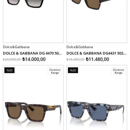
Dolce&Gabbana
Dolce&Gabbana
SEPETE EKLE
SEPETE EKLE
DOLCE & GABBANA DG 4470 501/8G 54
DOLCE & GABBANA DG4431 502/73 55
₺14.000,00
₺11.480,00
₺20.000,00
₺16.400,00
Ücretsiz
Ücretsiz
%30
%30
Kargo
Kargo
İndirim
İndirim
%30İndirim
%30İndirim