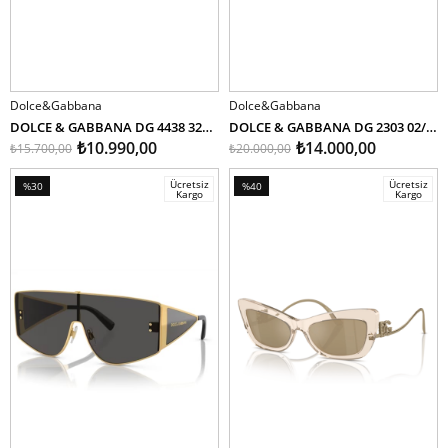
Dolce&Gabbana
Dolce&Gabbana
SEPETE EKLE
SEPETE EKLE
DOLCE & GABBANA DG 4438 3287/8G 55
DOLCE & GABBANA DG 2303 02/87 61
₺10.990,00
₺14.000,00
₺15.700,00
₺20.000,00
Ücretsiz
Ücretsiz
%30
%40
Kargo
Kargo
İndirim
İndirim
%30İndirim
%40İndirim