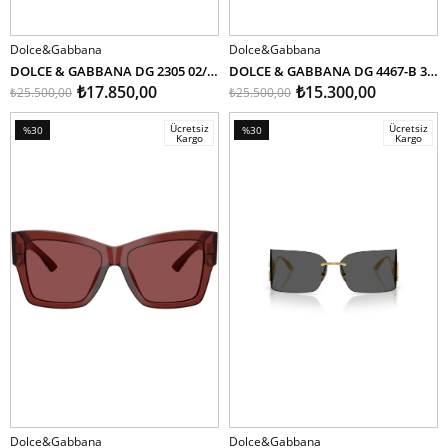
Dolce&Gabbana
Dolce&Gabbana
SEPETE EKLE
SEPETE EKLE
DOLCE & GABBANA DG 2305 02/87
DOLCE & GABBANA DG 4467-B 3432/03 55
₺17.850,00
₺15.300,00
₺25.500,00
₺25.500,00
Ücretsiz
Ücretsiz
%30
%30
Kargo
Kargo
İndirim
İndirim
%30İndirim
%30İndirim
Dolce&Gabbana
Dolce&Gabbana
SEPETE EKLE
SEPETE EKLE