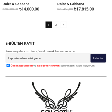
Dolce & Gabbana
Dolce & Gabbana
₺14.000,00
₺17.815,00
₺20.000,00
₺25.450,00
1
2
>
E-BÜLTEN KAYIT
Kampanyalarımızdan güncel olarak haberdar olun.
Gönder
Üyelik koşullarını
ve
kişisel verilerimin
korunmasını kabul ediyorum.