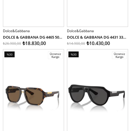
Dolce&Gabbana
Dolce&Gabbana
SEPETE EKLE
SEPETE EKLE
DOLCE & GABBANA DG 4465 502/73 55
DOLCE & GABBANA DG 4431 3392/80 55
₺18.830,00
₺10.430,00
₺26.900,00
₺14.900,00
Ücretsiz
Ücretsiz
%30
%30
Kargo
Kargo
İndirim
İndirim
%30İndirim
%30İndirim