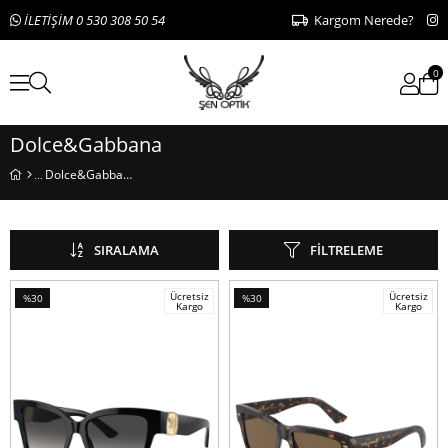
İLETİŞİM 0 530 308 50 54
Kargom Nerede?
0
Dolce&Gabbana
Dolce&Gabbana
SIRALAMA
FILTRELEME
Ücretsiz
Ücretsiz
%30
%30
Kargo
Kargo
İndirim
İndirim
%30İndirim
%30İndirim