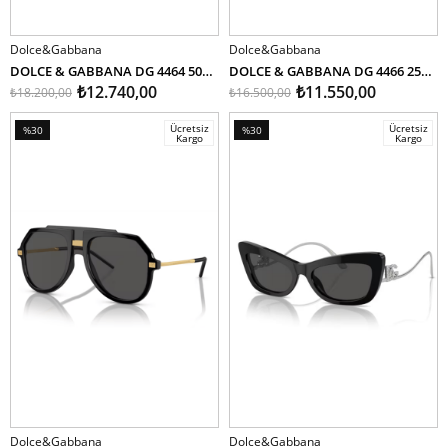
Dolce&Gabbana
Dolce&Gabbana
SEPETE EKLE
SEPETE EKLE
DOLCE & GABBANA DG 4464 502/73 56
DOLCE & GABBANA DG 4466 2525/6G 56
₺12.740,00
₺11.550,00
₺18.200,00
₺16.500,00
Ücretsiz
Ücretsiz
%30
%30
Kargo
Kargo
İndirim
İndirim
%30İndirim
%30İndirim
Dolce&Gabbana
Dolce&Gabbana
SEPETE EKLE
SEPETE EKLE