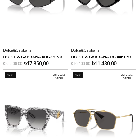
Dolce&Gabbana
Dolce&Gabbana
SEPETE EKLE
SEPETE EKLE
DOLCE & GABBANA 0DG2305 01/87
DOLCE & GABBANA DG 4461 501/87 57
₺17.850,00
₺11.480,00
₺25.500,00
₺16.400,00
Ücretsiz
Ücretsiz
%30
%30
Kargo
Kargo
İndirim
İndirim
%30İndirim
%30İndirim