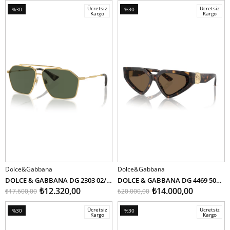
Ücretsiz
Ücretsiz
%30
%30
Kargo
Kargo
İndirim
İndirim
%30İndirim
%30İndirim
Dolce&Gabbana
Dolce&Gabbana
SEPETE EKLE
SEPETE EKLE
DOLCE & GABBANA DG 2303 02/9A 61
DOLCE & GABBANA DG 4469 502/73 59
₺12.320,00
₺14.000,00
₺17.600,00
₺20.000,00
Ücretsiz
Ücretsiz
%30
%30
Kargo
Kargo
İndirim
İndirim