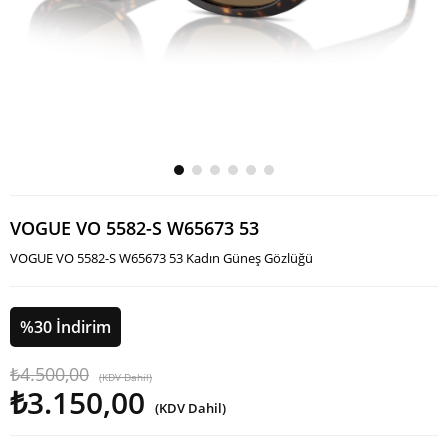
VOGUE VO 5582-S W65673 53
VOGUE VO 5582-S W65673 53 Kadın Güneş Gözlüğü
%
30
İndirim
₺4.500,00
(KDV Dahil)
₺3.150,00
(KDV Dahil)