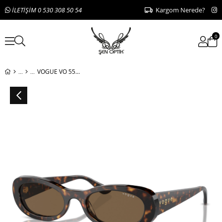
İLETİŞİM 0 530 308 50 54
Kargom Nerede?
0
VOGUE VO 5582-S W65673 53