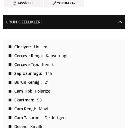
TAVSIYE ET
YORUM YAZ
ÜRÜN ÖZELLIKLERI
Cinsiyet
Unisex
Çerçeve Rengi
Kahverengi
Çerçeve Tipi
Kemik
Sap Uzunluğu
145
Burun Kemiği
21
Cam Tipi
Polarize
Ekartman
53
Cam Rengi
Mavi
Cam Tasarımı
Dikdörtgen
Desen
Kırçıllı