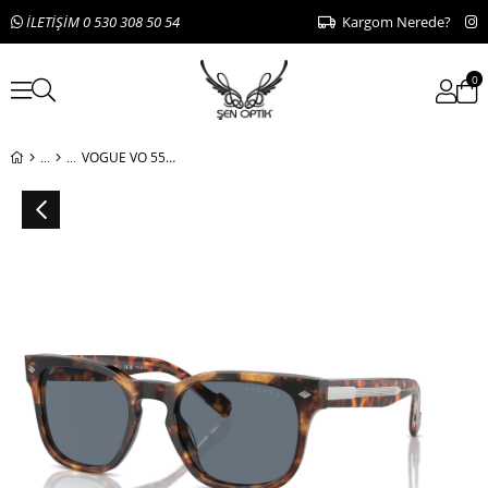
İLETİŞİM 0 530 308 50 54
Kargom Nerede?
0
VOGUE VO 5571-S 28194Y 53