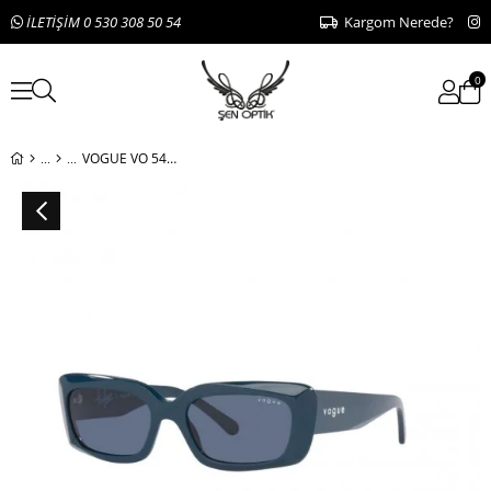
İLETİŞİM 0 530 308 50 54
Kargom Nerede?
0
VOGUE VO 5440-S 300580 52-17-135 300580 52