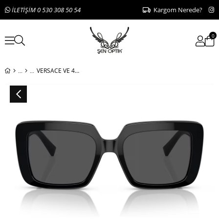
İLETİŞİM 0 530 308 50 54
Kargom Nerede?
0
VERSACE VE 4384-B GB1/87 54