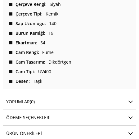
Çerçeve Rengi
Siyah
Çerçeve Tipi
Kemik
Sap Uzunluğu
140
Burun Kemiği
19
Ekartman
54
Cam Rengi
Füme
Cam Tasarımı
Dikdörtgen
Cam Tipi
UV400
Desen
Taşlı
YORUMLAR
(0)
ÖDEME SEÇENEKLERI
ÜRÜN ÖNERILERI