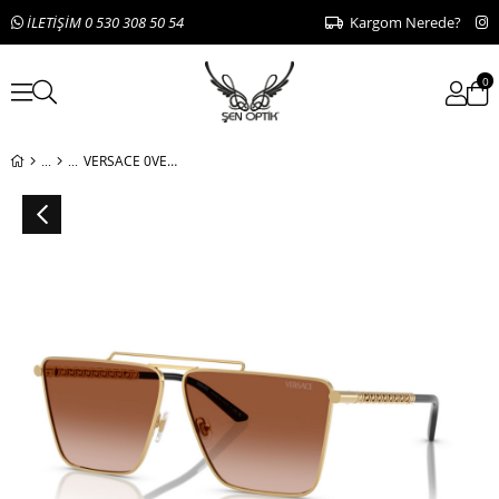
İLETİŞİM 0 530 308 50 54
Kargom Nerede?
0
VERSACE 0VE2266 1002/13 64