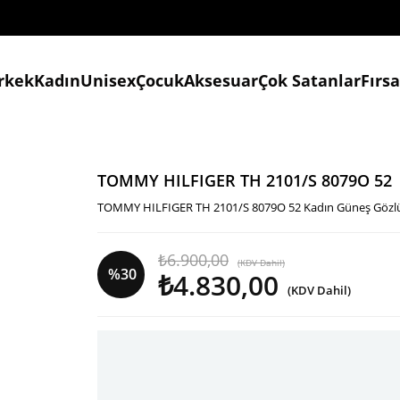
rkek
Kadın
Unisex
Çocuk
Aksesuar
Çok Satanlar
Fırs
TOMMY HILFIGER TH 2101/S 8079O 52
TOMMY HILFIGER TH 2101/S 8079O 52 Kadın Güneş Gözl
₺6.900,00
(KDV Dahil)
%
30
₺4.830,00
(KDV Dahil)
İndirim