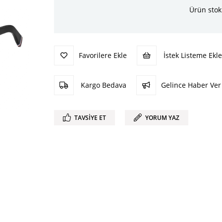
Ürün stok
Favorilere Ekle
İstek Listeme Ekle
Kargo Bedava
Gelince Haber Ver
TAVSIYE ET
YORUM YAZ