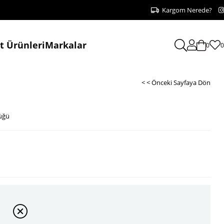
Kargom Nerede?
at Ürünleri
Markalar
0
0
< < Önceki Sayfaya Dön
üğü