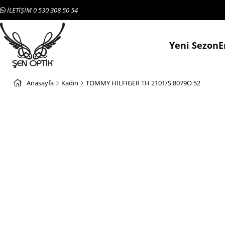
İLETİŞİM 0 530 308 50 54
Yeni Sezon
E
Anasayfa
Kadın
TOMMY HILFIGER TH 2101/S 8079O 52