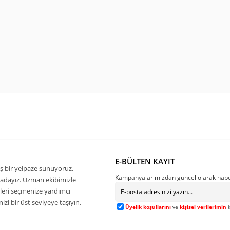
E-BÜLTEN KAYIT
ş bir yelpaze sunuyoruz.
Kampanyalarımızdan güncel olarak habe
buradayız. Uzman ekibimizle
kleri seçmenize yardımcı
zi bir üst seviyeye taşıyın.
Üyelik koşullarını
ve
kişisel verilerimin
k