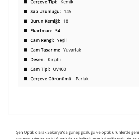
Çerçeve Tipi
Kemik
Sap Uzunluğu
145
Burun Kemiği
18
Ekartman
54
Cam Rengi
Yeşil
Cam Tasarımı
Yuvarlak
Desen
Kırçıllı
Cam Tipi
UV400
Çerçeve Görünümü
Parlak
Şen Optik olarak Sakarya'da güneş gözlüğü ve optik ürünlerde geni