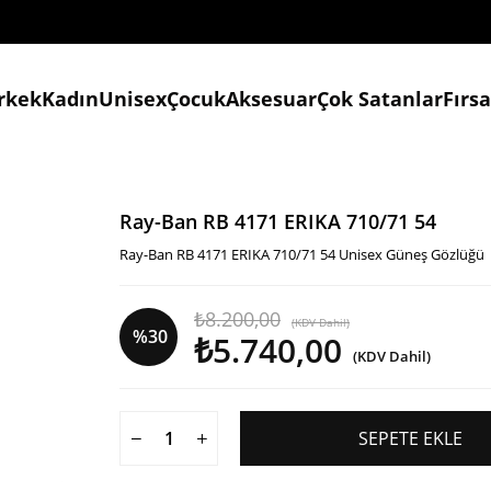
rkek
Kadın
Unisex
Çocuk
Aksesuar
Çok Satanlar
Fırs
Ray-Ban RB 4171 ERIKA 710/71 54
Ray-Ban RB 4171 ERIKA 710/71 54 Unisex Güneş Gözlüğü
₺8.200,00
(KDV Dahil)
%
30
₺5.740,00
(KDV Dahil)
İndirim