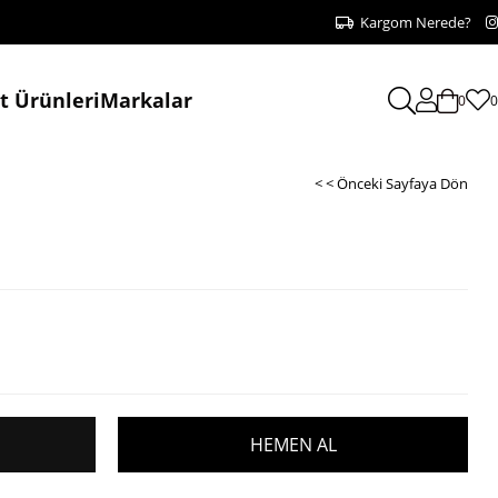
Kargom Nerede?
at Ürünleri
Markalar
0
0
< < Önceki Sayfaya Dön