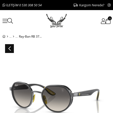
İLETİŞİM 0 530 308 50 54
Kargom Nerede?
0
Ray-Ban RB 3703-M F030/11 51