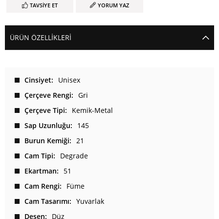
TAVSIYE ET
YORUM YAZ
ÜRÜN ÖZELLIKLERI
Cinsiyet
Unisex
Çerçeve Rengi
Gri
Çerçeve Tipi
Kemik-Metal
Sap Uzunluğu
145
Burun Kemiği
21
Cam Tipi
Degrade
Ekartman
51
Cam Rengi
Füme
Cam Tasarımı
Yuvarlak
Desen
Düz