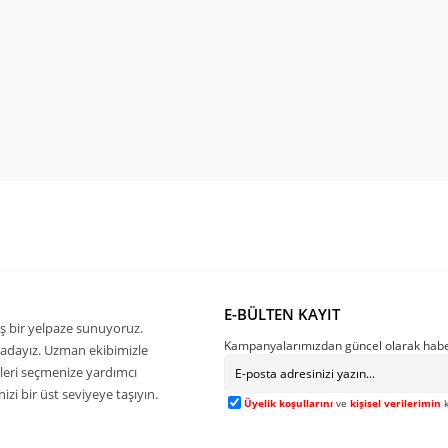
E-BÜLTEN KAYIT
ş bir yelpaze sunuyoruz.
Kampanyalarımızdan güncel olarak habe
buradayız. Uzman ekibimizle
kleri seçmenize yardımcı
zi bir üst seviyeye taşıyın.
Üyelik koşullarını
ve
kişisel verilerimin
k