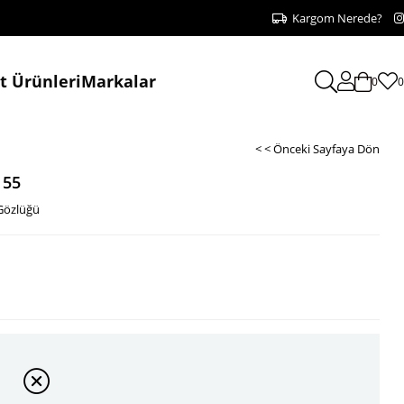
Kargom Nerede?
at Ürünleri
Markalar
0
0
< < Önceki Sayfaya Dön
 55
Gözlüğü