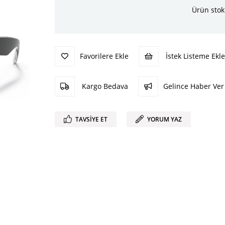
Ürün stok
Favorilere Ekle
İstek Listeme Ekle
Kargo Bedava
Gelince Haber Ver
TAVSIYE ET
YORUM YAZ