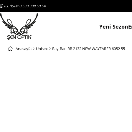
İLETİŞİM 0 530 308 50 54
Yeni Sezon
E
Anasayfa
Unisex
Ray-Ban RB 2132 NEW WAYFARER 6052 55