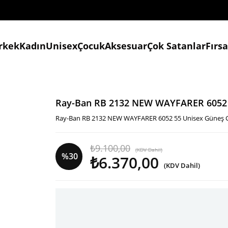
rkek
Kadın
Unisex
Çocuk
Aksesuar
Çok Satanlar
Fırs
Ray-Ban RB 2132 NEW WAYFARER 6052
Ray-Ban RB 2132 NEW WAYFARER 6052 55 Unisex Güneş 
₺9.100,00
(KDV Dahil)
%
30
₺6.370,00
(KDV Dahil)
İndirim