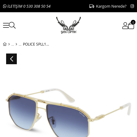
İLETİŞİM 0 530 308 50 54
Kargom Nerede?
0
POLICE SPLL17 0300 59