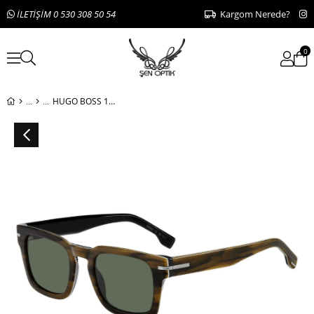
İLETİŞİM 0 530 308 50 54
Kargom Nerede?
0
HUGO BOSS 1625/S 8AS 50