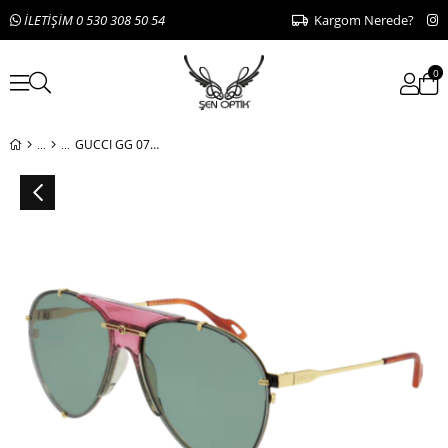
İLETİŞİM 0 530 308 50 54
Kargom Nerede?
0
GUCCI GG 0740S 004 61