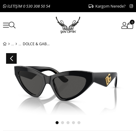
İLETİŞİM 0 530 308 50 54
Kargom Nerede?
0
DOLCE & GABBANA DG 4439 501/87 55