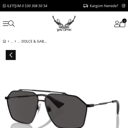
İLETİŞİM 0 530 308 50 54
Kargom Nerede?
0
DOLCE & GABBANA DG 2303 01/87 61