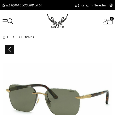
İLETİŞİM 0 530 308 50 54
Kargom Nerede?
0
CHOPARD SCHG62 8FFP 61