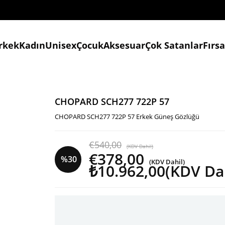
rkek
Kadın
Unisex
Çocuk
Aksesuar
Çok Satanlar
Fırs
CHOPARD SCH277 722P 57
CHOPARD SCH277 722P 57 Erkek Güneş Gözlüğü
€540,00
(KDV Dahil)
€378,00
%
30
(KDV Dahil)
₺10.962,00
(KDV Dah
İndirim