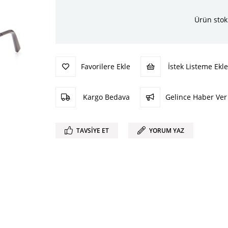
Ürün stok
Favorilere Ekle
İstek Listeme Ekle
Kargo Bedava
Gelince Haber Ver
TAVSIYE ET
YORUM YAZ