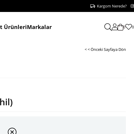
Kargom Nerede?
at Ürünleri
Markalar
0
0
< < Önceki Sayfaya Dön
il)