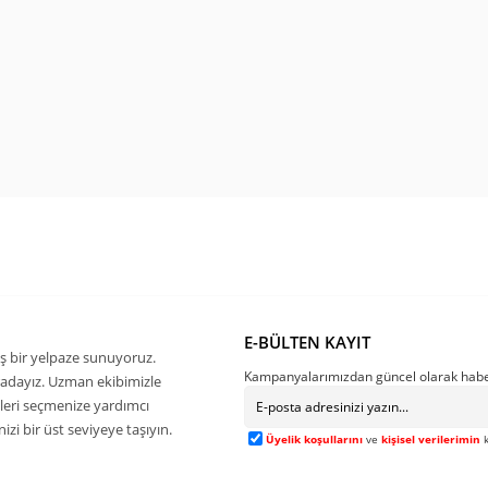
E-BÜLTEN KAYIT
ş bir yelpaze sunuyoruz.
Kampanyalarımızdan güncel olarak habe
buradayız. Uzman ekibimizle
kleri seçmenize yardımcı
zi bir üst seviyeye taşıyın.
Üyelik koşullarını
ve
kişisel verilerimin
k