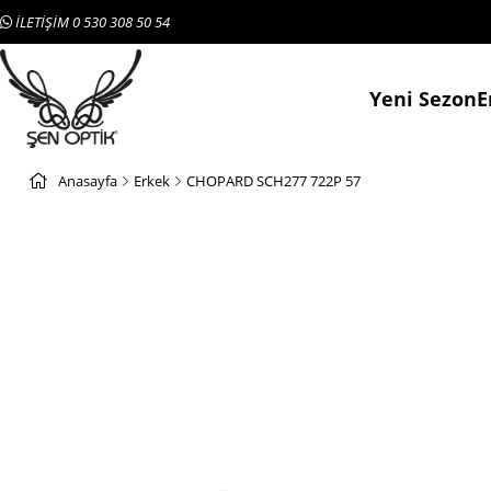
İLETİŞİM 0 530 308 50 54
Yeni Sezon
E
Anasayfa
Erkek
CHOPARD SCH277 722P 57