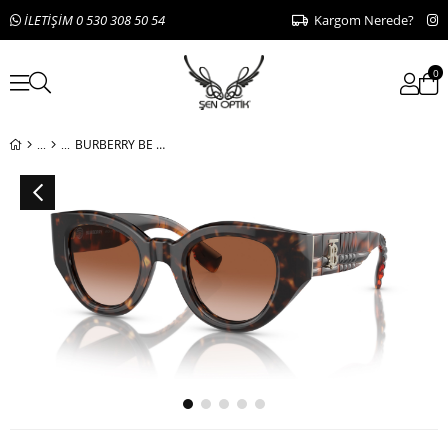
İLETİŞİM 0 530 308 50 54
Kargom Nerede?
0
BURBERRY BE 4390 3002/13 47