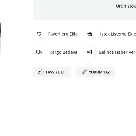
Ürün stok
Favorilere Ekle
İstek Listeme Ekle
Kargo Bedava
Gelince Haber Ver
TAVSIYE ET
YORUM YAZ