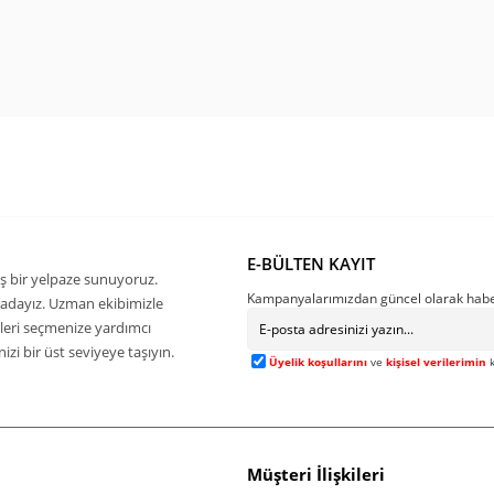
E-BÜLTEN KAYIT
ş bir yelpaze sunuyoruz.
Kampanyalarımızdan güncel olarak habe
buradayız. Uzman ekibimizle
kleri seçmenize yardımcı
zi bir üst seviyeye taşıyın.
Üyelik koşullarını
ve
kişisel verilerimin
k
Müşteri İlişkileri