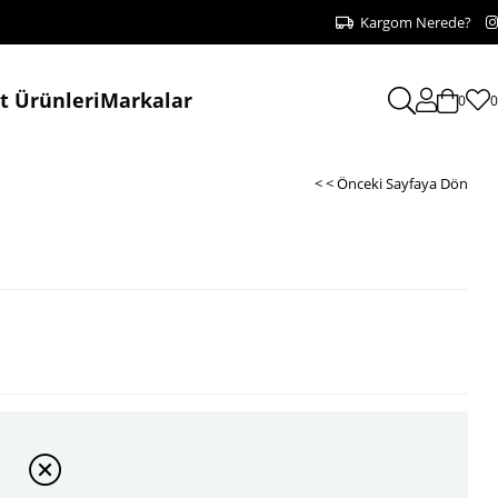
Kargom Nerede?
at Ürünleri
Markalar
0
0
< < Önceki Sayfaya Dön