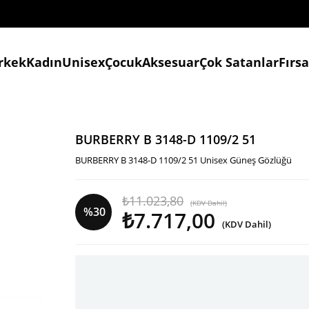
rkek
Kadın
Unisex
Çocuk
Aksesuar
Çok Satanlar
Fırs
BURBERRY B 3148-D 1109/2 51
BURBERRY B 3148-D 1109/2 51 Unisex Güneş Gözlüğü
₺11.023,80
(KDV Dahil)
%
30
₺7.717,00
(KDV Dahil)
İndirim