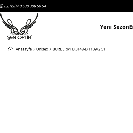
İLETİŞİM 0 530 308 50 54
Yeni Sezon
E
Anasayfa
Unisex
BURBERRY B 3148-D 1109/2 51