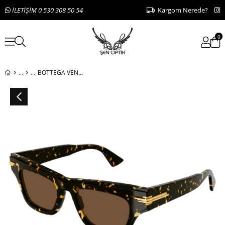
İLETİŞİM 0 530 308 50 54
Kargom Nerede?
0
BOTTEGA VENETA BV1122S 002 51