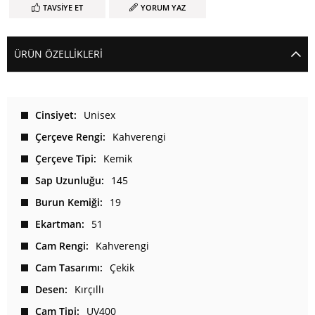
TAVSIYE ET
YORUM YAZ
ÜRÜN ÖZELLIKLERI
Cinsiyet
Unisex
Çerçeve Rengi
Kahverengi
Çerçeve Tipi
Kemik
Sap Uzunluğu
145
Burun Kemiği
19
Ekartman
51
Cam Rengi
Kahverengi
Cam Tasarımı
Çekik
Desen
Kırçıllı
Cam Tipi
UV400