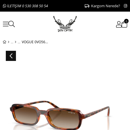
İLETİŞİM 0 530 308 50 54
Kargom Nerede?
0
VOGUE 0VO5666S W65613 53