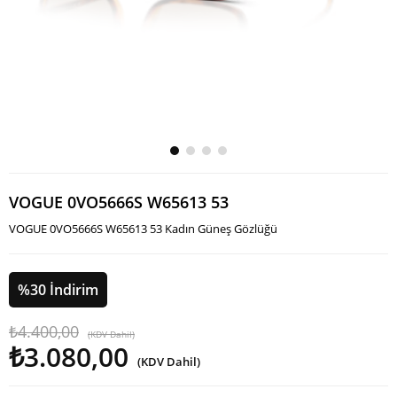
VOGUE 0VO5666S W65613 53
VOGUE 0VO5666S W65613 53 Kadın Güneş Gözlüğü
%
30
İndirim
₺4.400,00
(KDV Dahil)
₺3.080,00
(KDV Dahil)