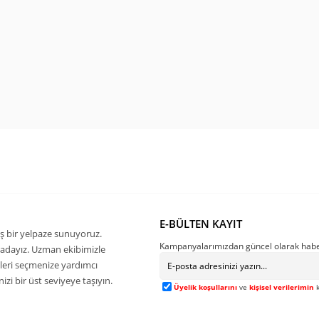
E-BÜLTEN KAYIT
ş bir yelpaze sunuyoruz.
Kampanyalarımızdan güncel olarak habe
buradayız. Uzman ekibimizle
kleri seçmenize yardımcı
zi bir üst seviyeye taşıyın.
Üyelik koşullarını
ve
kişisel verilerimin
k