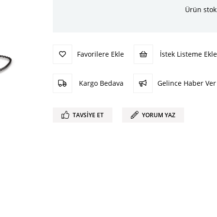
Ürün stok
Favorilere Ekle
İstek Listeme Ekle
Kargo Bedava
Gelince Haber Ver
TAVSIYE ET
YORUM YAZ