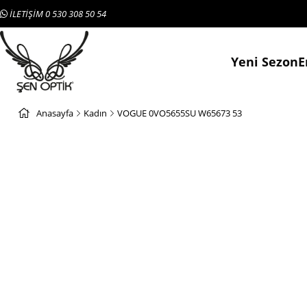
İLETİŞİM 0 530 308 50 54
Yeni Sezon
E
Anasayfa
Kadın
VOGUE 0VO5655SU W65673 53