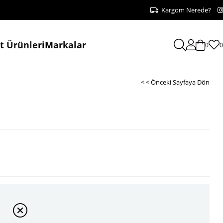
Kargom Nerede?
at Ürünleri
Markalar
0
0
< < Önceki Sayfaya Dön