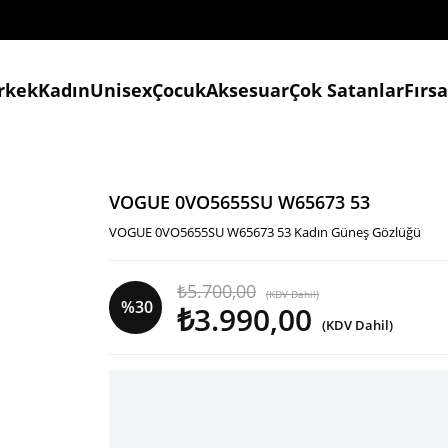
rkek
Kadın
Unisex
Çocuk
Aksesuar
Çok Satanlar
Fırs
VOGUE 0VO5655SU W65673 53
VOGUE 0VO5655SU W65673 53 Kadın Güneş Gözlüğü
₺5.700,00
(KDV Dahil)
%
30
₺3.990,00
(KDV Dahil)
İndirim