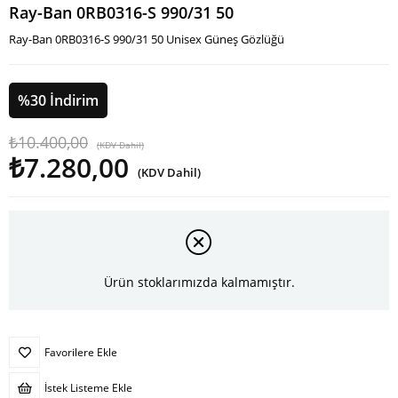
Ray-Ban 0RB0316-S 990/31 50
Ray-Ban 0RB0316-S 990/31 50 Unisex Güneş Gözlüğü
%
30
İndirim
₺10.400,00
(KDV Dahil)
₺7.280,00
(KDV Dahil)
Ürün stoklarımızda kalmamıştır.
Favorilere Ekle
İstek Listeme Ekle