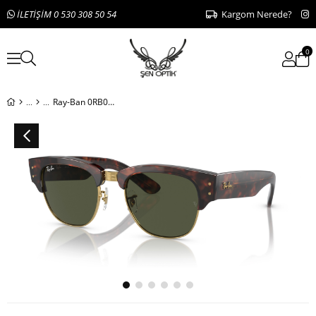
İLETİŞİM 0 530 308 50 54
Kargom Nerede?
0
Ray-Ban 0RB0316-S 990/31 50