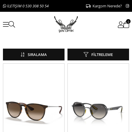
İLETİŞİM 0 530 308 50 54
Kargom Nerede?
0
Unisex
SIRALAMA
FILTRELEME