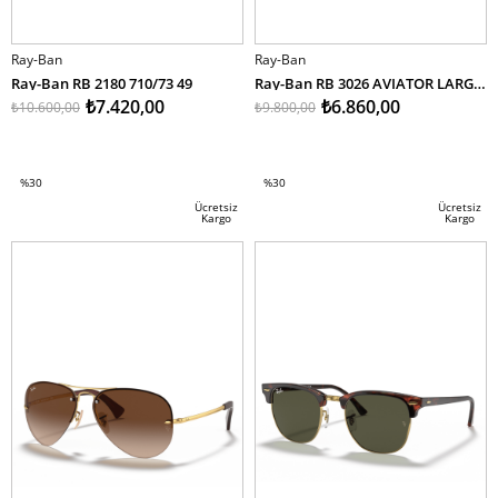
Ray-Ban
Ray-Ban
Ray-Ban RB 2180 710/73 49
Ray-Ban RB 3026 AVIATOR LARGE METAL II L2821 62
₺7.420,00
₺6.860,00
₺10.600,00
₺9.800,00
SEPETE EKLE
SEPETE EKLE
%30
%30
İndirim
İndirim
Ücretsiz
Ücretsiz
Kargo
Kargo
%30İndirim
%30İndirim