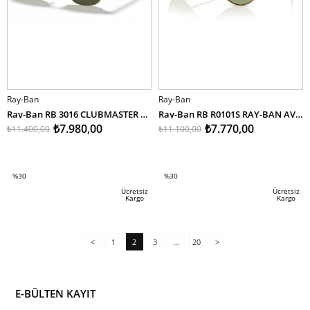
Ray-Ban
Ray-Ban
Ray-Ban RB 3016 CLUBMASTER W0365 51
Ray-Ban RB R0101S RAY-BAN AVIATOR REVERSE 001/82 59
₺7.980,00
₺7.770,00
₺11.400,00
₺11.100,00
SEPETE EKLE
SEPETE EKLE
%30
%30
İndirim
İndirim
Ücretsiz
Ücretsiz
Kargo
Kargo
%30İndirim
%30İndirim
<
1
2
3
...
20
>
E-BÜLTEN KAYIT