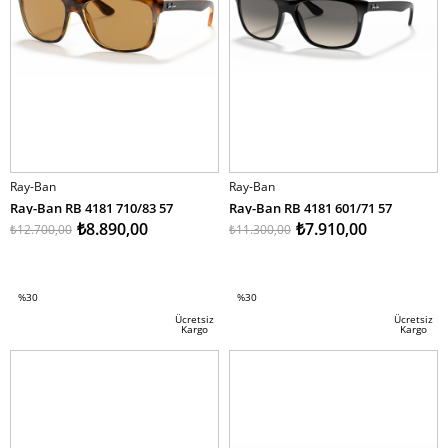
Ray-Ban
Ray-Ban
Ray-Ban RB 4181 710/83 57
Ray-Ban RB 4181 601/71 57
₺8.890,00
₺7.910,00
₺12.700,00
₺11.300,00
SEPETE EKLE
SEPETE EKLE
%30
%30
İndirim
İndirim
Ücretsiz
Ücretsiz
Kargo
Kargo
%30İndirim
%30İndirim