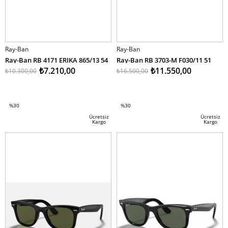
Ray-Ban
Ray-Ban
Ray-Ban RB 4171 ERIKA 865/13 54
Ray-Ban RB 3703-M F030/11 51
₺7.210,00
₺11.550,00
₺10.300,00
₺16.500,00
SEPETE EKLE
SEPETE EKLE
%30
%30
İndirim
İndirim
Ücretsiz
Ücretsiz
Kargo
Kargo
%30İndirim
%30İndirim