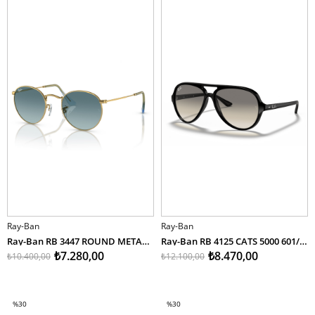
Ray-Ban
Ray-Ban
Ray-Ban RB 3447 ROUND METAL 001/3M 50
Ray-Ban RB 4125 CATS 5000 601/32 59
₺7.280,00
₺8.470,00
₺10.400,00
₺12.100,00
SEPETE EKLE
SEPETE EKLE
%30
%30