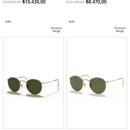
₺10.430,00
₺8.470,00
₺14.900,00
₺12.100,00
SEPETE EKLE
SEPETE EKLE
%30
%30
İndirim
İndirim
Ücretsiz
Ücretsiz
Kargo
Kargo
%30İndirim
%30İndirim