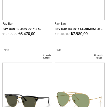
Ray-Ban
Ray-Ban
Ray-Ban RB 3449 001/13 59
Ray-Ban RB 3016 CLUBMASTER W0366 51
₺8.470,00
₺7.980,00
₺12.100,00
₺11.400,00
SEPETE EKLE
SEPETE EKLE
%30
%30
İndirim
İndirim
Ücretsiz
Ücretsiz
Kargo
Kargo
%30İndirim
%30İndirim