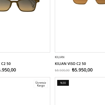
LE
KILIAN
SEPETE EKLE
 C2 50
KILIAN VISO C2 50
.950,00
₺5.950,00
₺8.500,00
Ücretsiz
%30
Kargo
İndirim
%30İndirim