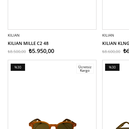
KILIAN
SEPETE EKLE
KILIAN
SEPETE EK
KILIAN MILLE C2 48
KILIAN KLNG
₺5.950,00
₺6
₺8.500,00
₺8.600,00
Ücretsiz
%30
%30
Kargo
İndirim
İndirim
%30İndirim
%30İndirim