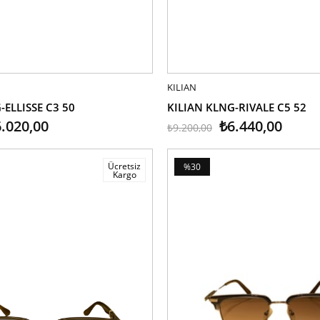
LE
KILIAN
SEPETE EKLE
-ELLISSE C3 50
KILIAN KLNG-RIVALE C5 52
.020,00
₺6.440,00
₺9.200,00
Ücretsiz
%30
Kargo
İndirim
%30İndirim