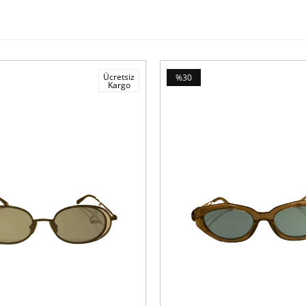
Ücretsiz
%30
Kargo
İndirim
%30İndirim