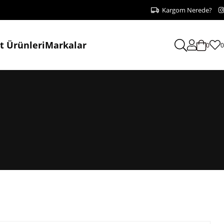
Kargom Nerede?
at Ürünleri
Markalar
0
0