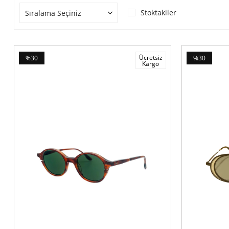
Stoktakiler
Ücretsiz
%30
%30
Kargo
İndirim
İndirim
%30İndirim
%30İndirim