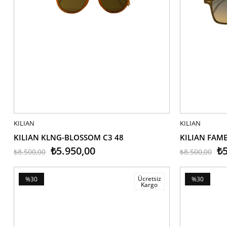
KILIAN
SEPETE EKLE
KILIAN
SEPETE EK
KILIAN KLNG-BLOSSOM C3 48
KILIAN FAME
₺5.950,00
₺5
₺8.500,00
₺8.500,00
Ücretsiz
%30
%30
Kargo
İndirim
İndirim
%30İndirim
%30İndirim