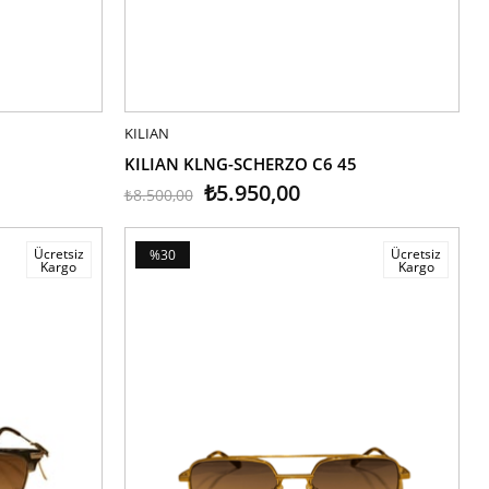
KILIAN
SEPETE EKLE
KILIAN KLNG-SCHERZO C6 45
₺5.950,00
₺8.500,00
Ücretsiz
Ücretsiz
%30
Kargo
Kargo
İndirim
%30İndirim