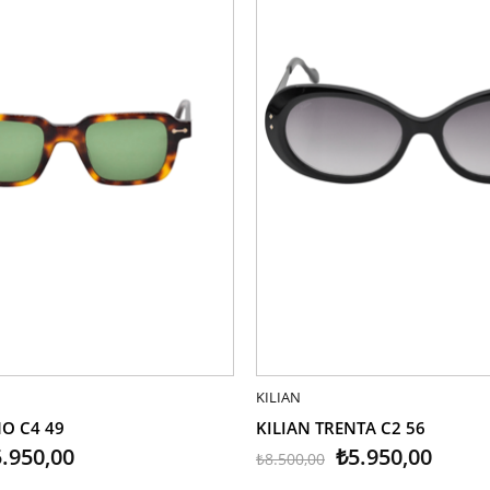
LE
KILIAN
SEPETE EKLE
O C4 49
KILIAN TRENTA C2 56
.950,00
₺5.950,00
₺8.500,00