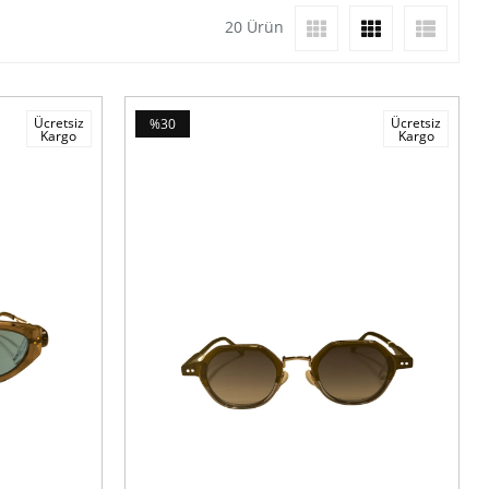
20 Ürün
Ücretsiz
Ücretsiz
%30
Kargo
Kargo
İndirim
%30İndirim