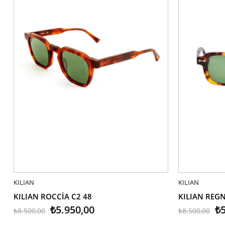
KILIAN
SEPETE EKLE
KILIAN
SEPETE EK
KILIAN ROCCİA C2 48
KILIAN REGN
₺5.950,00
₺5
₺8.500,00
₺8.500,00