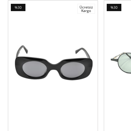
Ücretsiz
%30
%30
Kargo
İndirim
İndirim
%30İndirim
%30İndirim