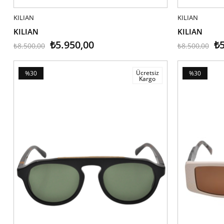
KILIAN
SEPETE EKLE
KILIAN
SEPETE EK
KILIAN
KILIAN
₺5.950,00
₺5
₺8.500,00
₺8.500,00
Ücretsiz
%30
%30
Kargo
İndirim
İndirim
%30İndirim
%30İndirim