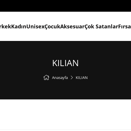
rkek
Kadın
Unisex
Çocuk
Aksesuar
Çok Satanlar
Fırs
KILIAN
Anasayfa
KILIAN