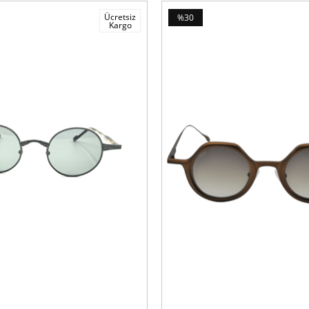
Ücretsiz
%30
Kargo
İndirim
%30İndirim