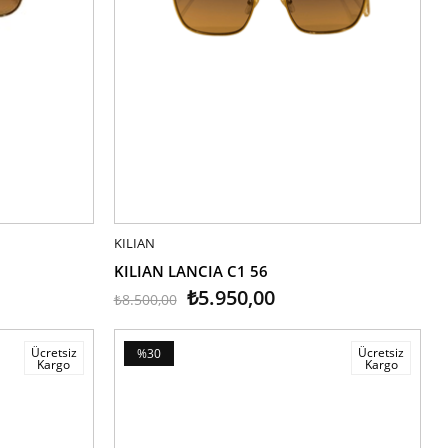
KILIAN
SEPETE EKLE
KILIAN LANCIA C1 56
₺5.950,00
₺8.500,00
Ücretsiz
Ücretsiz
%30
Kargo
Kargo
İndirim
%30İndirim