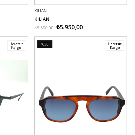
KILIAN
SEPETE EKLE
KILIAN
₺5.950,00
₺8.500,00
Ücretsiz
Ücretsiz
%30
Kargo
Kargo
İndirim
%30İndirim