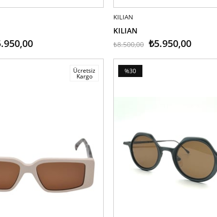
LE
KILIAN
SEPETE EKLE
KILIAN
.950,00
₺5.950,00
₺8.500,00
Ücretsiz
%30
Kargo
İndirim
%30İndirim