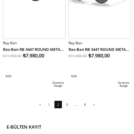
Ray-Ban
Ray-Ban
Ray-Ban RB 3447 ROUND METAL 9199/31 53
Ray-Ban RB 3447 ROUND METAL 9229/B1 50
₺7.980,00
₺7.980,00
₺11.400,00
₺11.400,00
SEPETE EKLE
SEPETE EKLE
%30
%30
İndirim
İndirim
Ücretsiz
Ücretsiz
Kargo
Kargo
%30İndirim
%30İndirim
<
1
2
3
...
8
>
E-BÜLTEN KAYIT