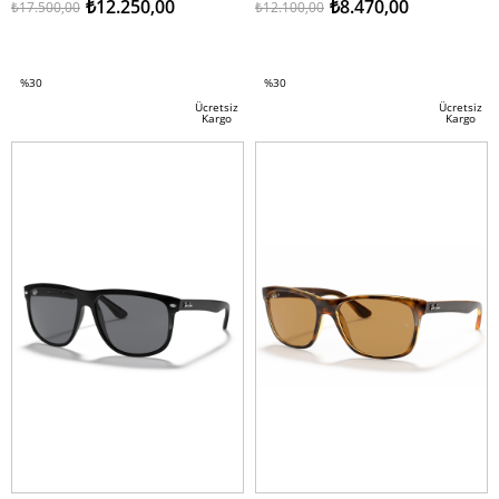
₺12.250,00
₺8.470,00
₺17.500,00
₺12.100,00
SEPETE EKLE
SEPETE EKLE
%30
%30
İndirim
İndirim
Ücretsiz
Ücretsiz
Kargo
Kargo
%30İndirim
%30İndirim