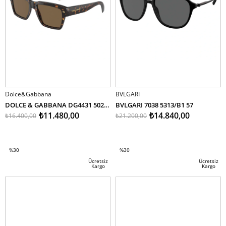
Dolce&Gabbana
BVLGARI
DOLCE & GABBANA DG4431 502/73 55
BVLGARI 7038 5313/B1 57
₺11.480,00
₺14.840,00
₺16.400,00
₺21.200,00
SEPETE EKLE
SEPETE EKLE
%30
%30
İndirim
İndirim
Ücretsiz
Ücretsiz
Kargo
Kargo
%30İndirim
%30İndirim