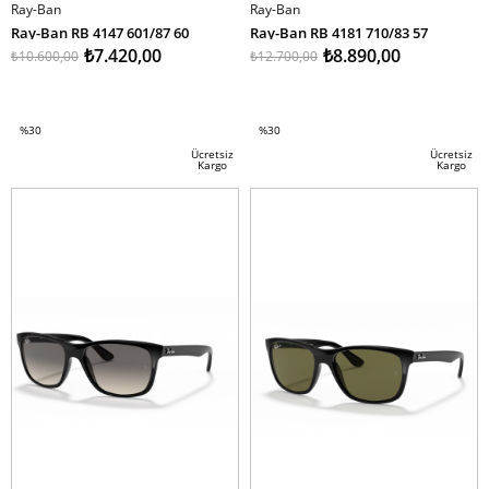
Ray-Ban
Ray-Ban
Ray-Ban RB 4147 601/87 60
Ray-Ban RB 4181 710/83 57
₺7.420,00
₺8.890,00
₺10.600,00
₺12.700,00
SEPETE EKLE
SEPETE EKLE
%30
%30
İndirim
İndirim
Ücretsiz
Ücretsiz
Kargo
Kargo
%30İndirim
%30İndirim