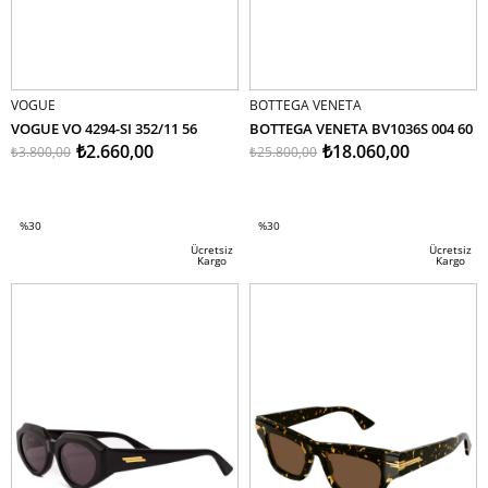
VOGUE
BOTTEGA VENETA
VOGUE VO 4294-SI 352/11 56
BOTTEGA VENETA BV1036S 004 60
₺2.660,00
₺18.060,00
₺3.800,00
₺25.800,00
SEPETE EKLE
SEPETE EKLE
%30
%30
İndirim
İndirim
Ücretsiz
Ücretsiz
Kargo
Kargo
%30İndirim
%30İndirim