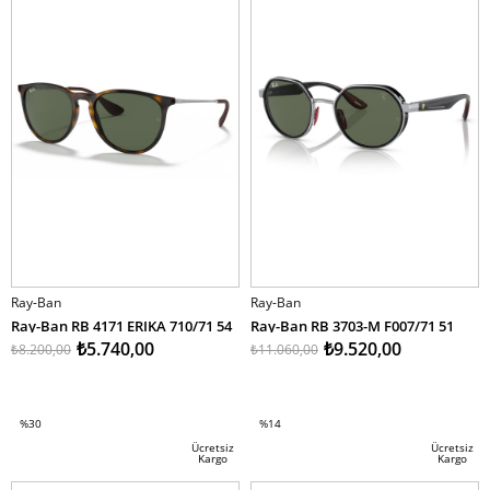
Ray-Ban
Ray-Ban
Ray-Ban RB 4171 ERIKA 710/71 54
Ray-Ban RB 3703-M F007/71 51
₺5.740,00
₺9.520,00
₺8.200,00
₺11.060,00
SEPETE EKLE
SEPETE EKLE
%30
%14
İndirim
İndirim
Ücretsiz
Ücretsiz
Kargo
Kargo
%30İndirim
%14İndirim