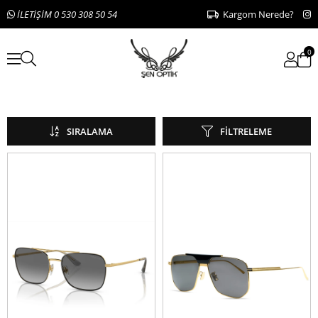
İLETİŞİM 0 530 308 50 54
Kargom Nerede?
0
Erkek
SIRALAMA
FILTRELEME