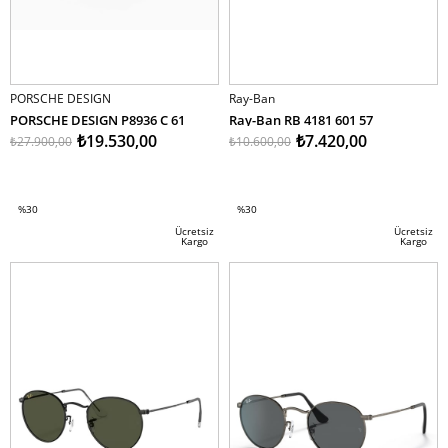
PORSCHE DESIGN
Ray-Ban
PORSCHE DESIGN P8936 C 61
Ray-Ban RB 4181 601 57
₺19.530,00
₺7.420,00
₺27.900,00
₺10.600,00
SEPETE EKLE
SEPETE EKLE
%30
%30
İndirim
İndirim
Ücretsiz
Ücretsiz
Kargo
Kargo
%30İndirim
%30İndirim