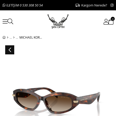
İLETİŞİM 0 530 308 50 54
Kargom Nerede?
0
MICHAEL KORS 0MK2260D 403113 54