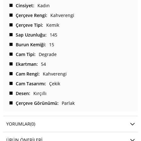
Cinsiyet
Kadın
Çerçeve Rengi
Kahverengi
Çerçeve Tipi
Kemik
Sap Uzunluğu
145
Burun Kemiği
15
Cam Tipi
Degrade
Ekartman
54
Cam Rengi
Kahverengi
Cam Tasarımı
Çekik
Desen
Kırçıllı
Çerçeve Görünümü
Parlak
YORUMLAR
(0)
ÜRÜN ÖNERILERI